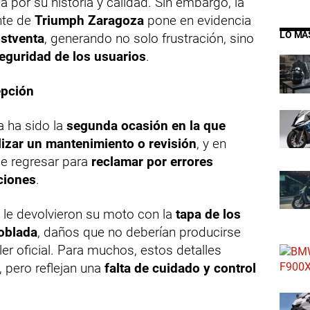
 por su historia y calidad. Sin embargo, la
ente de
Triumph Zaragoza
pone en evidencia
LO MÁ
ostventa
, generando no solo frustración, sino
eguridad de los usuarios
.
epción
a ha sido la
segunda ocasión en la que
ealizar un mantenimiento o revisión
, y en
e regresar para
reclamar por errores
ciones
.
e le devolvieron su moto con la
tapa de los
doblada
, daños que no deberían producirse
er oficial. Para muchos, estos detalles
 pero reflejan una
falta de cuidado y control