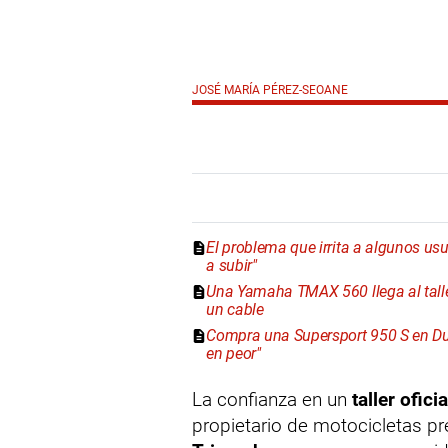
JOSÉ MARÍA PÉREZ-SEOANE
El problema que irrita a algunos u
a subir"
Una Yamaha TMAX 560 llega al taller
un cable
Compra una Supersport 950 S en Duca
en peor"
La confianza en un
taller oficia
propietario de motocicletas p