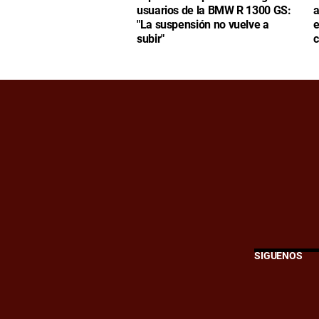
usuarios de la BMW R 1300 GS:
a
"La suspensión no vuelve a
e
subir"
c
SÍGUENOS