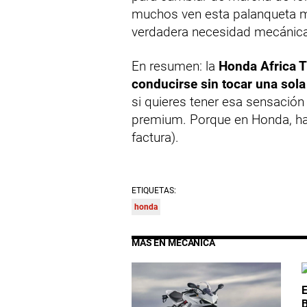
muchos ven esta palanqueta 
verdadera necesidad mecánica
En resumen: la
Honda Africa T
conducirse sin tocar una sola
si quieres tener esa sensación 
premium. Porque en Honda, hast
factura).
ETIQUETAS:
honda
MÁS EN MECÁNICA
E
B