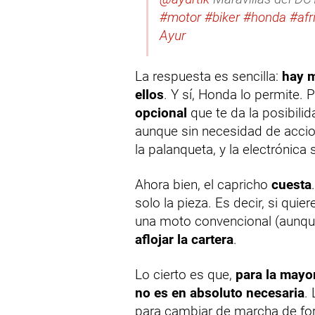
#motor
#biker
#honda
#afr
Ayur
La respuesta es sencilla:
hay m
ellos
. Y sí, Honda lo permite.
opcional
que te da la posibili
aunque sin necesidad de accio
la palanqueta, y la electrónica 
Ahora bien, el capricho
cuesta
solo la pieza. Es decir, si qui
una moto convencional (aunqu
aflojar la cartera
.
Lo cierto es que,
para la mayo
no es en absoluto necesaria
.
para cambiar de marcha de for