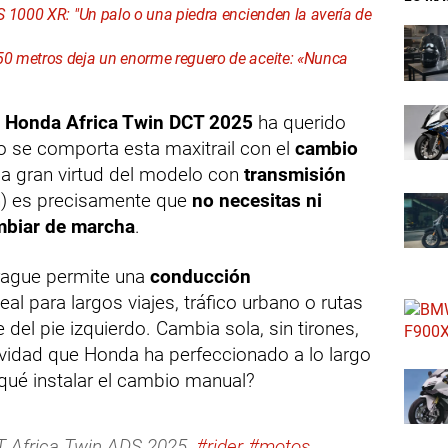
 1000 XR: "Un palo o una piedra encienden la avería de
0 metros deja un enorme reguero de aceite: «Nunca
e
Honda Africa Twin DCT 2025
ha querido
se comporta esta maxitrail con el
cambio
 la gran virtud del modelo con
transmisión
n) es precisamente que
no necesitas ni
mbiar de marcha
.
rague permite una
conducción
deal para largos viajes, tráfico urbano o rutas
 del pie izquierdo. Cambia sola, sin tirones,
avidad que Honda ha perfeccionado a lo largo
qué instalar el cambio manual?
T Africa Twin ADS 2025.
#rider
#motos