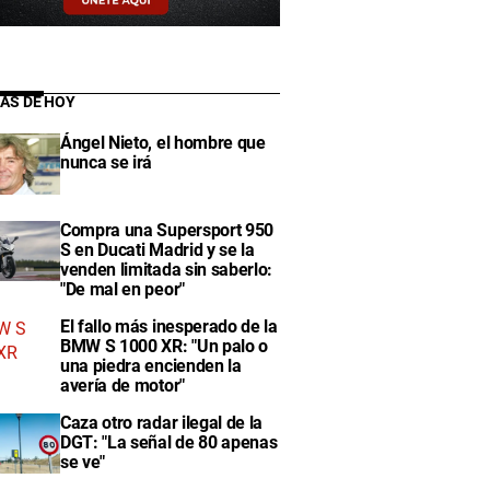
IAS DE HOY
Ángel Nieto, el hombre que
nunca se irá
Compra una Supersport 950
S en Ducati Madrid y se la
venden limitada sin saberlo:
"De mal en peor"
El fallo más inesperado de la
BMW S 1000 XR: "Un palo o
una piedra encienden la
avería de motor"
Caza otro radar ilegal de la
DGT: "La señal de 80 apenas
se ve"