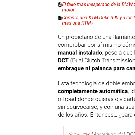
El fallo más inesperado de la BMW S
motor"
Compra una KTM Duke 390 y a los 5
más una KTM»
Un propietario de una flamant
comprobar por sí mismo cómo 
manual instalado
, pese a que
DCT
(Dual Clutch Transmissio
embrague ni palanca para ca
Esta tecnología de doble emb
completamente automática
, i
offroad donde quieras olvidarte
sin equivocarse, y con una su
de los años. Entonces… ¿para 
@ayurtik
Maravillas del DC