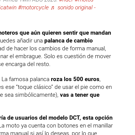
icatwin
#motorcycle
♬ sonido original -
oteros que aún quieren sentir que mandan
 Puedes añadir una
palanca de cambio
dad de hacer los cambios de forma manual,
nar el embrague. Solo es cuestión de mover
se encarga del resto.
. La famosa palanca
roza los 500 euros
,
eres ese “toque clásico” de usar el pie como en
e sea simbólicamente),
vas a tener que
ría de usuarios del modelo DCT, esta opción
 La moto ya cuenta con botones en el manillar
ma manual si así lo deseas, por lo que