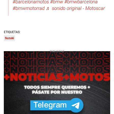
#barcelonamotos
#bmw
#bmwbarcelona
#bmwmotorrad
♬ sonido original - Motoscar
ETIQUETAS:
Suzuki