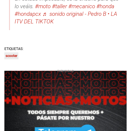
lo veáis.
#moto
#taller
#mecanico
#honda
#hondapcx
♬ sonido original - Pedro B • LA
ITV DEL TIKTOK
ETIQUETAS:
scooter