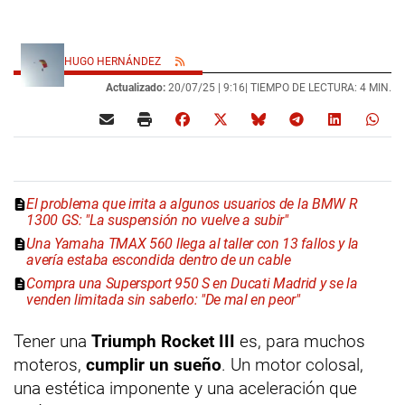
HUGO HERNÁNDEZ
Actualizado:
20/07/25 |
9:16
| TIEMPO DE LECTURA: 4 MIN.
El problema que irrita a algunos usuarios de la BMW R
1300 GS: "La suspensión no vuelve a subir"
Una Yamaha TMAX 560 llega al taller con 13 fallos y la
avería estaba escondida dentro de un cable
Compra una Supersport 950 S en Ducati Madrid y se la
venden limitada sin saberlo: "De mal en peor"
Tener una
Triumph Rocket III
es, para muchos
moteros,
cumplir un sueño
. Un motor colosal,
una estética imponente y una aceleración que