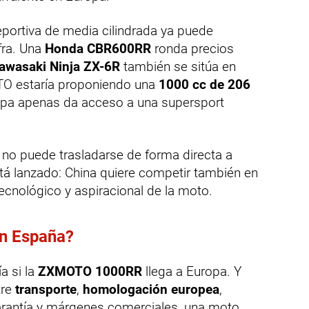
portiva de media cilindrada ya puede
fra. Una
Honda CBR600RR
ronda precios
awasaki Ninja ZX-6R
también se sitúa en
TO estaría proponiendo una
1000 cc de 206
opa apenas da acceso a una supersport
 no puede trasladarse de forma directa a
tá lanzado: China quiere competir también en
cnológico y aspiracional de la moto.
en España?
a si la
ZXMOTO 1000RR
llega a Europa. Y
tre
transporte
,
homologación europea
,
 garantía y márgenes comerciales, una moto