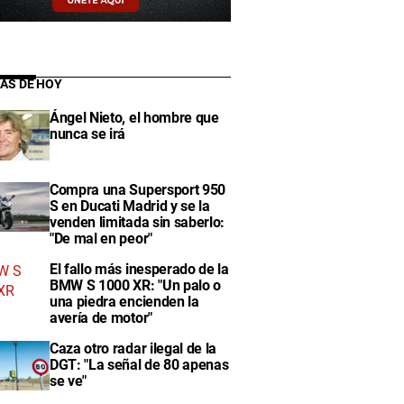
IAS DE HOY
Ángel Nieto, el hombre que
nunca se irá
Compra una Supersport 950
S en Ducati Madrid y se la
venden limitada sin saberlo:
"De mal en peor"
El fallo más inesperado de la
BMW S 1000 XR: "Un palo o
una piedra encienden la
avería de motor"
Caza otro radar ilegal de la
DGT: "La señal de 80 apenas
se ve"