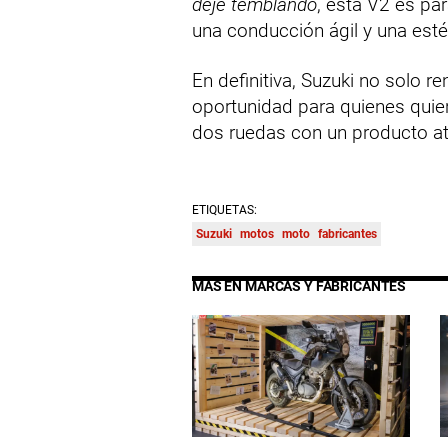
deje temblando
, esta V2 es pa
una conducción ágil y una esté
En definitiva, Suzuki no solo 
oportunidad para quienes quie
dos ruedas con un producto atr
ETIQUETAS:
Suzuki
motos
moto
fabricantes
MÁS EN MARCAS Y FABRICANTES