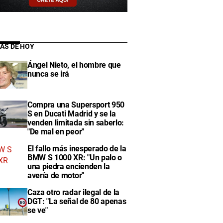
IAS DE HOY
Ángel Nieto, el hombre que
nunca se irá
Compra una Supersport 950
S en Ducati Madrid y se la
venden limitada sin saberlo:
"De mal en peor"
El fallo más inesperado de la
BMW S 1000 XR: "Un palo o
una piedra encienden la
avería de motor"
Caza otro radar ilegal de la
DGT: "La señal de 80 apenas
se ve"