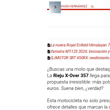
HUGO HERNÁNDEZ
La nueva Royal Enfield Himalayan 
Yamaha MT-125 2026: Innovación y 
QJMOTOR SRT 450RX: rendimiento y
¿Buscas una moto que destaque 
La
Rieju X-Over 357
llega para
propuesta irresistible: más p
euros.
Suena bien, ¿verdad?
Esta motocicleta no solo pre
ofrece detalles que marcan la 