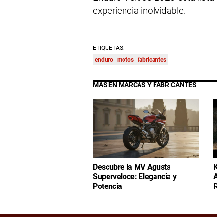
experiencia inolvidable.
ETIQUETAS:
enduro
motos
fabricantes
MÁS EN MARCAS Y FABRICANTES
Descubre la MV Agusta
K
Superveloce: Elegancia y
A
Potencia
R