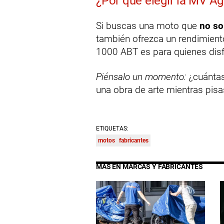
¿Por qué elegir la MV A
Si buscas una moto que
no so
también ofrezca un rendimiento
1000 ABT es para quienes disfru
Piénsalo un momento:
¿cuántas
una obra de arte mientras pis
ETIQUETAS:
motos
fabricantes
MÁS EN MARCAS Y FABRICANTES