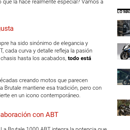
lo que la hace realmente especial? Vamos a
LO MÁ
gusta
pre ha sido sinónimo de elegancia y
, cada curva y detalle refleja la pasión
el chasis hasta los acabados,
todo está
 décadas creando motos que parecen
a Brutale mantiene esa tradición, pero con
ierte en un icono contemporáneo.
olaboración con ABT
. La Brutale 1000 ABT integra la potencia que