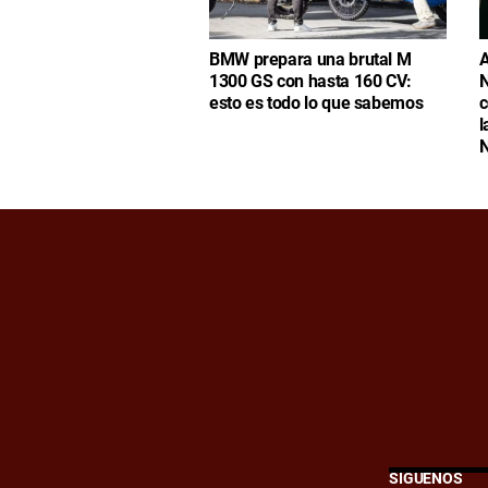
BMW prepara una brutal M
A
1300 GS con hasta 160 CV:
N
esto es todo lo que sabemos
c
l
N
SÍGUENOS