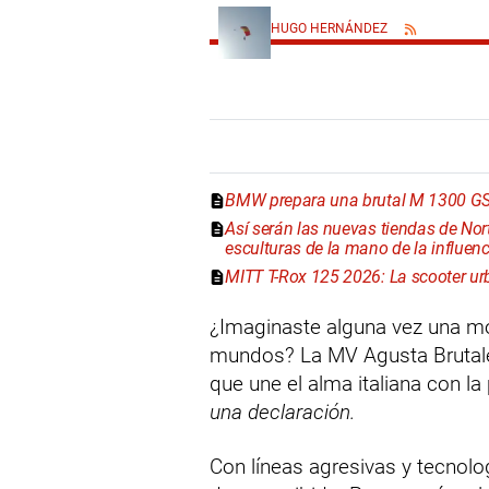
HUGO HERNÁNDEZ
BMW prepara una brutal M 1300 GS 
Así serán las nuevas tiendas de No
esculturas de la mano de la influe
MITT T-Rox 125 2026: La scooter ur
¿Imaginaste alguna vez una m
mundos? La MV Agusta Brutale
que une el alma italiana con l
una declaración.
Con líneas agresivas y tecnol