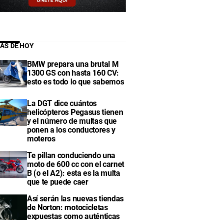
IAS DE HOY
BMW prepara una brutal M
1300 GS con hasta 160 CV:
esto es todo lo que sabemos
La DGT dice cuántos
helicópteros Pegasus tienen
y el número de multas que
ponen a los conductores y
moteros
Te pillan conduciendo una
moto de 600 cc con el carnet
B (o el A2): esta es la multa
que te puede caer
Así serán las nuevas tiendas
de Norton: motocicletas
expuestas como auténticas