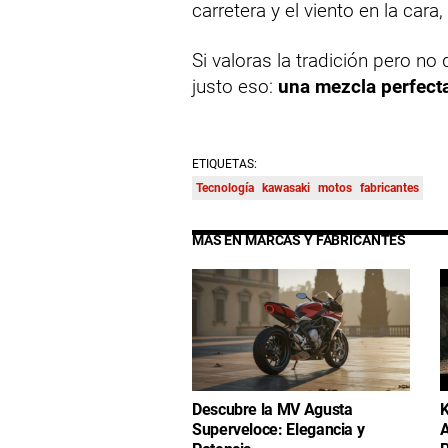
carretera y el viento en la cara,
Si valoras la tradición pero no
justo eso:
una mezcla perfecta
ETIQUETAS:
Tecnología
kawasaki
motos
fabricantes
MÁS EN MARCAS Y FABRICANTES
Descubre la MV Agusta
K
Superveloce: Elegancia y
A