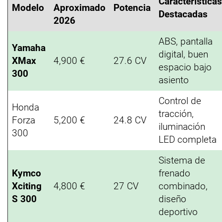
Características
Modelo
Aproximado
Potencia
Destacadas
2026
ABS, pantalla
Yamaha
digital, buen
XMax
4,900 €
27.6 CV
espacio bajo
300
asiento
Control de
Honda
tracción,
Forza
5,200 €
24.8 CV
iluminación
300
LED completa
Sistema de
Kymco
frenado
Xciting
4,800 €
27 CV
combinado,
S 300
diseño
deportivo