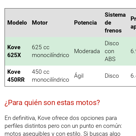
Sistema
P
Modelo
Motor
Potencia
de
a
frenos
Disco
Kove
625 cc
Moderada
con
6
625X
monocilíndrico
ABS
Kove
450 cc
Ágil
Disco
6
450RR
monocilíndrico
¿Para quién son estas motos?
En definitiva, Kove ofrece dos opciones para
perfiles distintos pero con un punto en común:
motos asequibles y con estilo. Si buscas algo