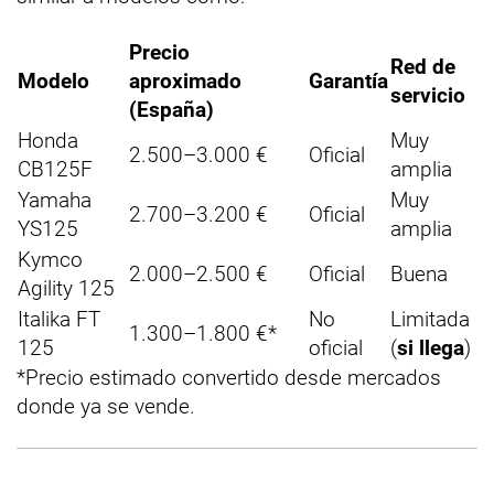
Precio
Red de
Modelo
aproximado
Garantía
servicio
(España)
Honda
Muy
2.500–3.000 €
Oficial
CB125F
amplia
Yamaha
Muy
2.700–3.200 €
Oficial
YS125
amplia
Kymco
2.000–2.500 €
Oficial
Buena
Agility 125
Italika FT
No
Limitada
1.300–1.800 €*
125
oficial
(
si llega
)
*Precio estimado convertido desde mercados
donde ya se vende.