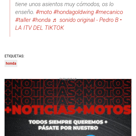
tiene unos asientos muy cómodos, os lo
enseño.
#moto
#hondagoldwing
#mecanico
#taller
#honda
♬ sonido original - Pedro B •
LA ITV DEL TIKTOK
ETIQUETAS:
honda