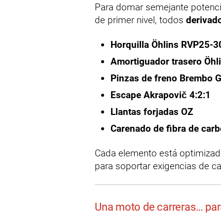
Para domar semejante potenc
de primer nivel, todos
derivad
Horquilla Öhlins RVP25-3
Amortiguador trasero Öhl
Pinzas de freno Brembo 
Escape Akrapovič 4:2:1
Llantas forjadas OZ
Carenado de fibra de car
Cada elemento está optimizado
para soportar exigencias de car
Una moto de carreras… par