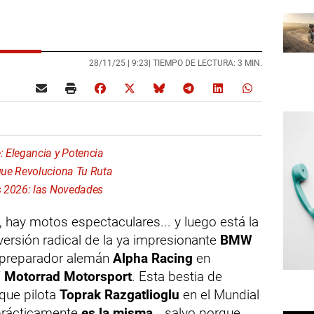
28/11/25 |
9:23
| TIEMPO DE LECTURA: 3 MIN.
 Elegancia y Potencia
que Revoluciona Tu Ruta
s 2026: las Novedades
 hay motos espectaculares... y luego está la
 versión radical de la ya impresionante
BMW
l preparador alemán
Alpha Racing
en
Motorrad Motorsport
. Esta bestia de
 que pilota
Toprak Razgatlioglu
en el Mundial
prácticamente
es la misma
… salvo porque