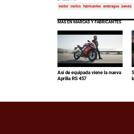
motor
motos
fabricantes
embrague
benda
MÁS EN MARCAS Y FABRICANTES
Así de equipada viene la nueva
5
Aprilia RS 457
l