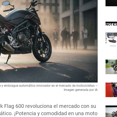
NOTIC
e y embrague automático innovador en el mercado de motocicletas —
Imagen generada por IA
 Flag 600 revoluciona el mercado con su
tico. ¡Potencia y comodidad en una moto