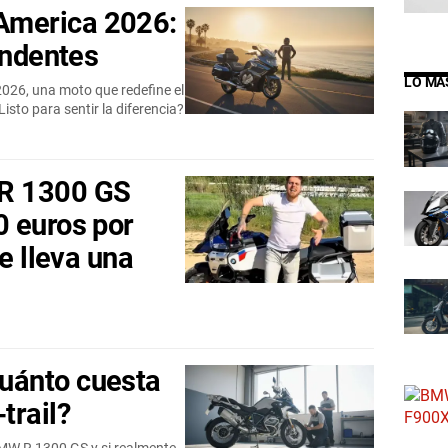
merica 2026:
endentes
LO MÁ
26, una moto que redefine el
¿Listo para sentir la diferencia?
R 1300 GS
 euros por
e lleva una
uánto cuesta
trail?