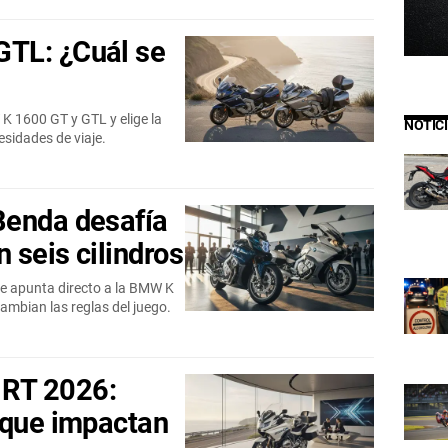
TL: ¿Cuál se
K 1600 GT y GTL y elige la
NOTIC
esidades de viaje.
Benda desafía
 seis cilindros
ue apunta directo a la BMW K
ambian las reglas del juego.
RT 2026:
 que impactan