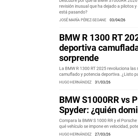
Descubre por qué la BMW S1000RR 2026 
revisión inusual que ha dejado a pilotos 
está pasando?
JOSÉ MARÍA PÉREZ-SEOANE
03/04/26
BMW R 1300 RT 2025
deportiva camuflad
sorprende
La BMW R 1300 RT 2025 revoluciona las 
camuflado y potencia deportiva. ¿Listo p
HUGO HERNÁNDEZ
31/03/26
BMW S1000RR vs P
Spyder: ¿quién domi
Compara la BMW S 1000 RR y el Porsche 
qué vehículo se impone en velocidad, pote
HUGO HERNÁNDEZ
27/03/26