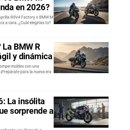
nda en 2026?
Aprilia RSV4 Factory o BMW M
a a cara. ¿Cuál elegirías tú?
a? La BMW R
gil y dinámica
rompe moldes con una
 ¡Prepárate para la nueva era
La insólita
que sorprende a