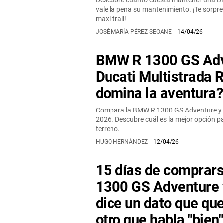
Descubre cuánto cuesta mantener una B
vale la pena su mantenimiento. ¡Te sorpre
maxi-trail!
JOSÉ MARÍA PÉREZ-SEOANE
14/04/26
BMW R 1300 GS Adv
Ducati Multistrada R
domina la aventura?
Compara la BMW R 1300 GS Adventure y la
2026. Descubre cuál es la mejor opción p
terreno.
HUGO HERNÁNDEZ
12/04/26
15 días de comprar
1300 GS Adventure y 
dice un dato que que
otro que habla "bie