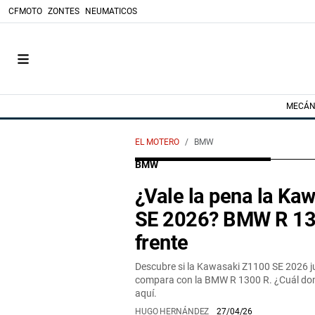
CFMOTO
ZONTES
NEUMATICOS
MECÁN
EL MOTERO
BMW
BMW
¿Vale la pena la Ka
SE 2026? BMW R 130
frente
Descubre si la Kawasaki Z1100 SE 2026 j
compara con la BMW R 1300 R. ¿Cuál domi
aquí.
HUGO HERNÁNDEZ
27/04/26