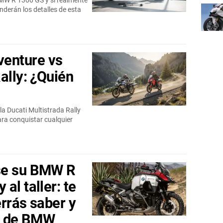
MW R 1300 GS y si realmente
nderán los detalles de esta
enture vs
ally: ¿Quién
 Ducati Multistrada Rally
ara conquistar cualquier
se su BMW R
al taller: te
rrás saber y
n" de BMW