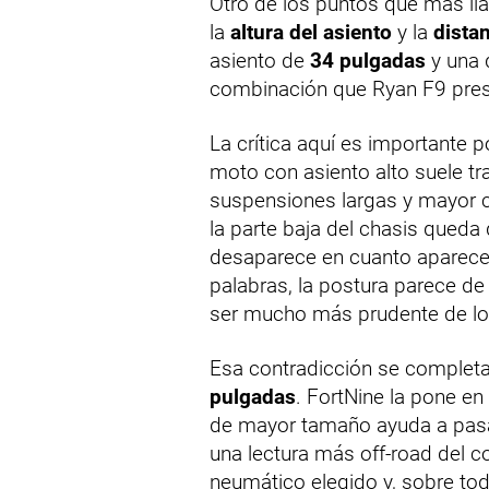
Otro de los puntos que más lla
la
altura del asiento
y la
distan
asiento de
34 pulgadas
y una 
combinación que Ryan F9 pre
La crítica aquí es importante p
moto con asiento alto suele tr
suspensiones largas y mayor c
la parte baja del chasis queda
desaparece en cuanto aparecen
palabras, la postura parece de t
ser mucho más prudente de lo 
Esa contradicción se completa 
pulgadas
. FortNine la pone en
de mayor tamaño ayuda a pasar
una lectura más off-road del 
neumático elegido y, sobre t