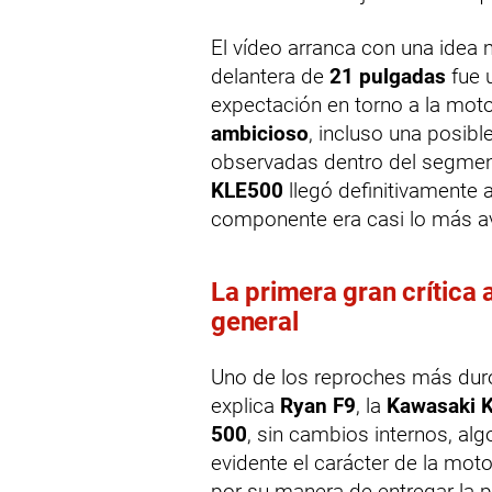
El vídeo arranca con una idea
delantera de
21 pulgadas
fue 
expectación en torno a la mot
ambicioso
, incluso una posib
observadas dentro del segmen
KLE500
llegó definitivamente 
componente era casi lo más av
La primera gran crítica 
general
Uno de los reproches más duro
explica
Ryan F9
, la
Kawasaki 
500
, sin cambios internos, al
evidente el carácter de la moto
por su manera de entregar la p