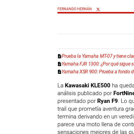
FERNANDO HERNÁN
Prueba la Yamaha MT-07 y tiene clar
Yamaha FJR 1300: ¿Por qué sigue s
Yamaha XSR 900: Prueba a fondo de
La
Kawasaki KLE500
ha queda
análisis publicado por
FortNin
presentado por
Ryan F9
. Lo q
trail que prometía aventura gr
termina derivando en un vered
parece una moto llena de contr
sensaciones mejores de las q