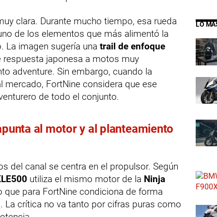
 muy clara. Durante mucho tiempo, esa rueda
LO MÁ
uno de los elementos que más alimentó la
o. La imagen sugería una
trail de enfoque
le respuesta japonesa a motos muy
to adventure. Sin embargo, cuando la
al mercado, FortNine considera que ese
enturero de todo el conjunto.
apunta al motor y al planteamiento
s del canal se centra en el propulsor. Según
KLE500
utiliza el mismo motor de la
Ninja
go que para FortNine condiciona de forma
. La crítica no va tanto por cifras puras como
otencia.