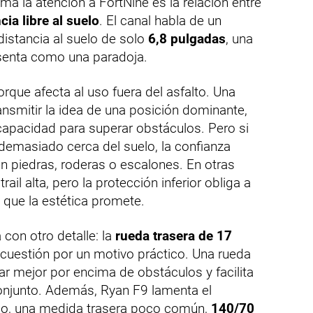
ma la atención a FortNine es la relación entre
cia libre al suelo
. El canal habla de un
distancia al suelo de solo
6,8 pulgadas
, una
senta como una paradoja.
orque afecta al uso fuera del asfalto. Una
ansmitir la idea de una posición dominante,
apacidad para superar obstáculos. Pero si
 demasiado cerca del suelo, la confianza
 piedras, roderas o escalones. En otras
rail alta, pero la protección inferior obliga a
que la estética promete.
con otro detalle: la
rueda trasera de 17
 cuestión por un motivo práctico. Una rueda
 mejor por encima de obstáculos y facilita
conjunto. Además, Ryan F9 lamenta el
odo, una medida trasera poco común,
140/70