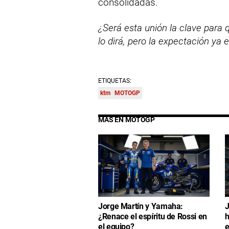
consolidadas.
¿Será esta unión la clave par
lo dirá, pero la expectación ya e
ETIQUETAS:
ktm
MOTOGP
MÁS EN MOTOGP
Jorge Martín y Yamaha:
J
¿Renace el espíritu de Rossi en
h
el equipo?
e