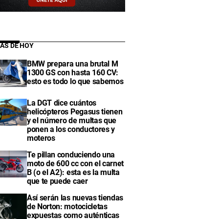
IAS DE HOY
BMW prepara una brutal M
1300 GS con hasta 160 CV:
esto es todo lo que sabemos
La DGT dice cuántos
helicópteros Pegasus tienen
y el número de multas que
ponen a los conductores y
moteros
Te pillan conduciendo una
moto de 600 cc con el carnet
B (o el A2): esta es la multa
que te puede caer
Así serán las nuevas tiendas
de Norton: motocicletas
expuestas como auténticas