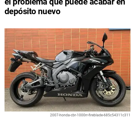
el problema que puede acabar en
depósito nuevo
2007-honda-cbr-1000rr-fireblade-685c54311c311