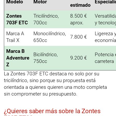
Modelo
Motor
Especiali
estimado
Zontes
Tricilíndrico,
8.500 €
Versatilid
703F ETC
700cc
aprox.
y tecnolo
Marca A
Monocilíndrico,
Ligereza 
7.800 €
Trail X
650cc
economí
Marca B
Bicilíndrico,
Potencia 
Adventure
9.200 €
750cc
carretera
Z
La Zontes 703F ETC destaca no solo por su
tricilíndrico, sino porque su propuesta está
orientada a quienes quieren una moto completa
sin comprometer su presupuesto.
¿Quieres saber más sobre la Zontes