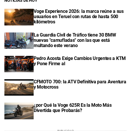
NOTICIAS DE HOY
Voge Experience 2026: la marca reúne a sus
usuarios en Teruel con rutas de hasta 500
kilómetros
La Guardia Civil de Tráfico tiene 30 BMW
nuevas "camufladas" con las que está
multando este verano
Pedro Acosta Exige Cambios Urgentes a KTM
y Pone Firme al
CFMOTO 700: la ATV Definitiva para Aventura
y Motocross
¿por Qué la Voge 625R Es la Moto Más
Divertida que Probarás?