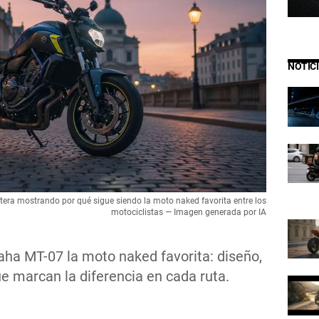
NOTIC
ra mostrando por qué sigue siendo la moto naked favorita entre los
motociclistas — Imagen generada por IA
ha MT-07 la moto naked favorita: diseño,
ue marcan la diferencia en cada ruta.