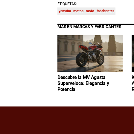
ETIQUETAS:
yamaha
motos
moto
fabricantes
MÁS EN MARCAS Y FABRICANTES
Descubre la MV Agusta
K
Superveloce: Elegancia y
A
Potencia
R