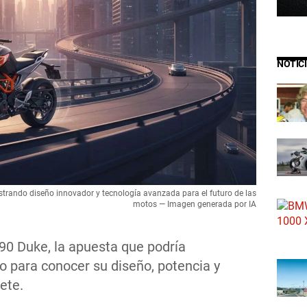
NOTIC
trando diseño innovador y tecnología avanzada para el futuro de las
motos — Imagen generada por IA
90 Duke, la apuesta que podría
to para conocer su diseño, potencia y
ete.