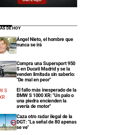
IAS DE HOY
Ángel Nieto, el hombre que
nunca se irá
Compra una Supersport 950
S en Ducati Madrid y se la
venden limitada sin saberlo:
"De mal en peor"
El fallo más inesperado de la
BMW S 1000 XR: "Un palo o
una piedra encienden la
avería de motor"
Caza otro radar ilegal de la
DGT: "La señal de 80 apenas
se ve"