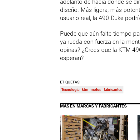
adelanto de hacia dónde se di
diseño. Más ligera, más poten
usuario real, la 490 Duke podr
Puede que aún falte tiempo para
ya rueda con fuerza en la men
opinas? ¿Crees que la KTM 49
esperan?
ETIQUETAS:
Tecnología
ktm
motos
fabricantes
MÁS EN MARCAS Y FABRICANTES