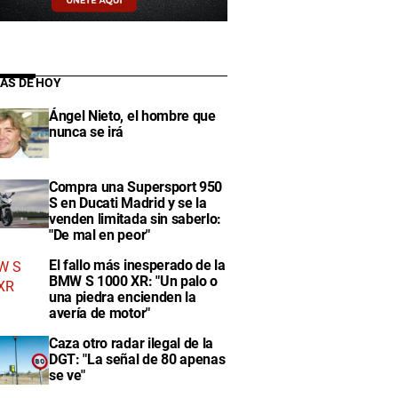
IAS DE HOY
Ángel Nieto, el hombre que
nunca se irá
Compra una Supersport 950
S en Ducati Madrid y se la
venden limitada sin saberlo:
"De mal en peor"
El fallo más inesperado de la
BMW S 1000 XR: "Un palo o
una piedra encienden la
avería de motor"
Caza otro radar ilegal de la
DGT: "La señal de 80 apenas
se ve"