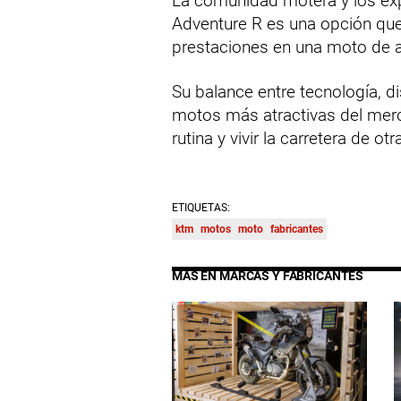
La comunidad motera y los ex
Adventure R es una opción que 
prestaciones en una moto de 
Su balance entre tecnología, di
motos más atractivas del merca
rutina y vivir la carretera de ot
ETIQUETAS:
ktm
motos
moto
fabricantes
MÁS EN MARCAS Y FABRICANTES