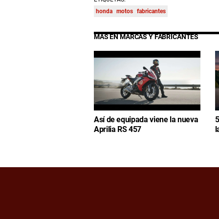
honda
motos
fabricantes
MÁS EN MARCAS Y FABRICANTES
Así de equipada viene la nueva
5
Aprilia RS 457
l