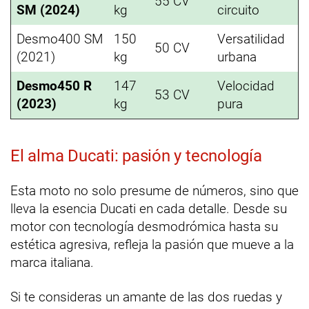
55 CV
SM (2024)
kg
circuito
Desmo400 SM
150
Versatilidad
50 CV
(2021)
kg
urbana
Desmo450 R
147
Velocidad
53 CV
(2023)
kg
pura
El alma Ducati: pasión y tecnología
Esta moto no solo presume de números, sino que
lleva la esencia Ducati en cada detalle. Desde su
motor con tecnología desmodrómica hasta su
estética agresiva, refleja la pasión que mueve a la
marca italiana.
Si te consideras un amante de las dos ruedas y