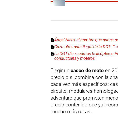
Ángel Nieto, el hombre que nunca se
Caza otro radar ilegal de la DGT: "L
La DGT dice cuántos helicópteros P
conductores y moteros
Elegir un
casco de moto
en 202
precio o si combina con la ch
cada vez más específicos: ca
circuito, modulares homologad
adventure que prometen menos r
precio contenido que ya incor
mucho más caras.