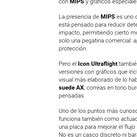
con
MIPS
y gráficos especiale
La presencia de
MIPS
es uno d
está pensado para reducir det
impacto, permitiendo cierto mo
solo una pegatina comercial: a
protección.
Pero el
Icon Ultraflight
también
versiones con gráficos que incl
visual más elaborado de lo hab
suede AX
, correas en tono bu
pensadas.
Uno de los puntos más curiosos
funciona también como actuado
una placa para mejorar el fluj
No es un casco discreto ni ba