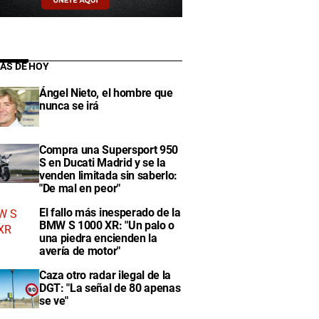
IAS DE HOY
Ángel Nieto, el hombre que
nunca se irá
Compra una Supersport 950
S en Ducati Madrid y se la
venden limitada sin saberlo:
"De mal en peor"
El fallo más inesperado de la
BMW S 1000 XR: "Un palo o
una piedra encienden la
avería de motor"
Caza otro radar ilegal de la
DGT: "La señal de 80 apenas
se ve"