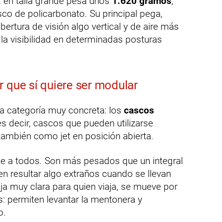
: en talla grande pesa unos
1.620 gramos
,
sco de policarbonato. Su principal pega,
abertura de visión algo vertical y de aire más
 la visibilidad en determinadas posturas
r que sí quiere ser modular
a categoría muy concreta: los
cascos
 es decir, cascos que pueden utilizarse
también como jet en posición abierta.
e a todos. Son más pesados que un integral
en resultar algo extraños cuando se llevan
aja muy clara para quien viaja, se mueve por
 permiten levantar la mentonera y
o.