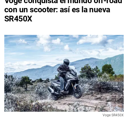
Voge conquista el mundo off-road
con un scooter: así es la nueva
SR450X
Voge SR450X