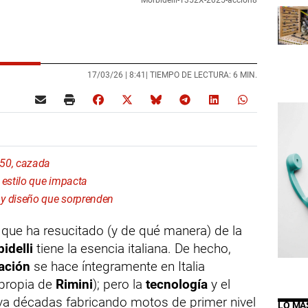
Morbidelli-T352X-2025-accion8
17/03/26 |
8:41
| TIEMPO DE LECTURA: 6 MIN.
750, cazada
estilo que impacta
 diseño que sorprenden
a que ha resucitado (y de qué manera) de la
idelli
tiene la esencia italiana. De hecho,
ación
se hace íntegramente en Italia
 propia de
Rimini
); pero la
tecnología
y el
va décadas fabricando motos de primer nivel
LO MÁ