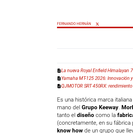
FERNANDO HERNÁN
La nueva Royal Enfield Himalayan 
Yamaha MT-125 2026: Innovación y 
QJMOTOR SRT 450RX: rendimiento y
Es una histórica marca italian
mano del
Grupo Keeway
.
Morb
tanto el
diseño
como la
fabric
(concretamente, en su fábrica
know how
de un grupo que lle