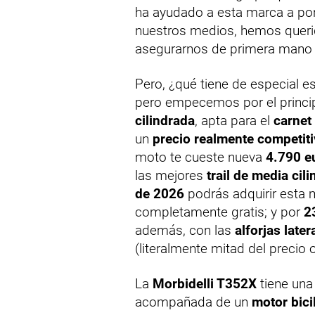
ha ayudado a esta marca a pon
nuestros medios, hemos queri
asegurarnos de primera mano s
Pero, ¿qué tiene de especial e
pero empecemos por el princ
cilindrada
, apta para el
carnet
un
precio realmente competit
moto te cueste nueva
4.790 e
las mejores
trail de media cil
de 2026
podrás adquirir esta 
completamente gratis; y por
2
además, con las
alforjas lat
(literalmente mitad del precio o
La
Morbidelli T352X
tiene una
acompañada de un
motor bici