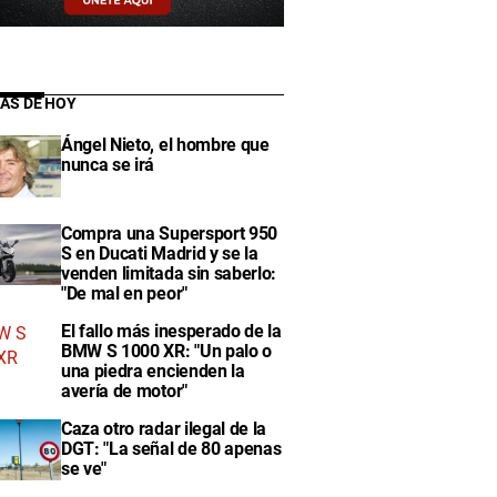
IAS DE HOY
Ángel Nieto, el hombre que
nunca se irá
Compra una Supersport 950
S en Ducati Madrid y se la
venden limitada sin saberlo:
"De mal en peor"
El fallo más inesperado de la
BMW S 1000 XR: "Un palo o
una piedra encienden la
avería de motor"
Caza otro radar ilegal de la
DGT: "La señal de 80 apenas
se ve"