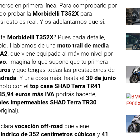
erse en primera línea. Para comprobarlo por
do probar la
Morbidelli T352X
para
i esto es real. Y os adelantamos que sí.
sta
Morbidelli T352X
? Pues cada detalle,
ipio. Hablamos de una
moto trail de media
 A2
, que viene equipada al máximo nivel por
ivo
. Imagina lo que supone que tu primera
uros
y que tengas todas las prestaciones de
indrada
. Y una cosa más: hasta el
30 de junio
moto con el
top case SHAD Terra TR41
35,94 euros más IVA
podrás hacerte,
erales impermeables SHAD Terra TR30
riginal).
 clara
vocación off-road
que viene
líndrico de 352 centímetros cúbicos
y
41