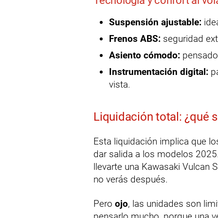
Tecnología y confort al vol
Suspensión ajustable:
idea
Frenos ABS:
seguridad ext
Asiento cómodo:
pensado p
Instrumentación digital:
pa
vista.
Liquidación total: ¿qué si
Esta liquidación implica que l
dar salida a los modelos 2025.
llevarte una Kawasaki Vulcan 
no verás después.
Pero
ojo
, las unidades son lim
pensarlo mucho, porque una ve