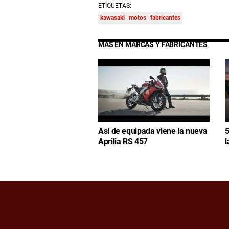
ETIQUETAS:
kawasaki
motos
fabricantes
MÁS EN MARCAS Y FABRICANTES
Así de equipada viene la nueva
5
Aprilia RS 457
l