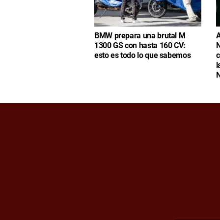
BMW prepara una brutal M
A
1300 GS con hasta 160 CV:
N
esto es todo lo que sabemos
c
l
N