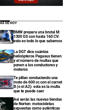
IAS DE HOY
BMW prepara una brutal M
1300 GS con hasta 160 CV:
esto es todo lo que sabemos
La DGT dice cuántos
helicópteros Pegasus tienen
y el número de multas que
ponen a los conductores y
moteros
Te pillan conduciendo una
moto de 600 cc con el carnet
B (o el A2): esta es la multa
que te puede caer
Así serán las nuevas tiendas
de Norton: motocicletas
expuestas como auténticas