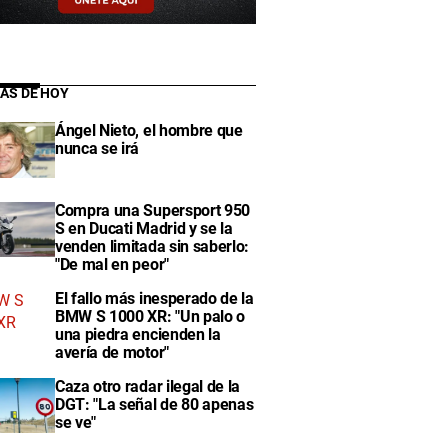
IAS DE HOY
Ángel Nieto, el hombre que
nunca se irá
Compra una Supersport 950
S en Ducati Madrid y se la
venden limitada sin saberlo:
"De mal en peor"
El fallo más inesperado de la
BMW S 1000 XR: "Un palo o
una piedra encienden la
avería de motor"
Caza otro radar ilegal de la
DGT: "La señal de 80 apenas
se ve"