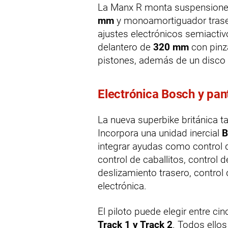
La Manx R monta suspension
mm
y monoamortiguador traser
ajustes electrónicos semiactiv
delantero de
320 mm
con pin
pistones, además de un disco
Electrónica Bosch y pant
La nueva superbike británica t
Incorpora una unidad inercial
B
integrar ayudas como control d
control de caballitos, control d
deslizamiento trasero, control
electrónica.
El piloto puede elegir entre 
Track 1 y Track 2
. Todos ello