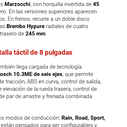
es
Marzocchi
, con horquilla invertida de
45
o. En las versiones superiores aparecen
os. En frenos, recurre a un doble disco
zas
Brembo Hypure
radiales de cuatro
 trasero de
245 mm
.
alla táctil de 8 pulgadas
ambién llega cargada de tecnología.
osch 10.3ME de seis ejes
, que permite
e tracción, ABS en curva, control de salida,
e elevación de la rueda trasera, control de
 de par de arrastre y frenada combinada
cinco modos de conducción:
Rain, Road, Sport,
s están pensados para ser configurables y