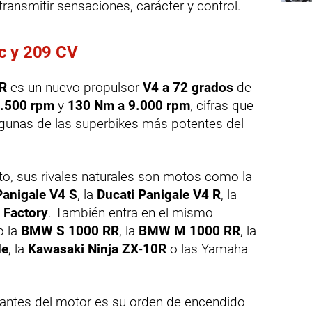
 transmitir sensaciones, carácter y control.
c y 209 CV
 R
es un nuevo propulsor
V4 a 72 grados
de
1.500 rpm
y
130 Nm a 9.000 rpm
, cifras que
gunas de las superbikes más potentes del
to, sus rivales naturales son motos como la
Panigale V4 S
, la
Ducati Panigale V4 R
, la
 Factory
. También entra en el mismo
o la
BMW S 1000 RR
, la
BMW M 1000 RR
, la
de
, la
Kawasaki Ninja ZX-10R
o las Yamaha
antes del motor es su orden de encendido