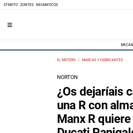
CFMOTO
ZONTES
NEUMATICOS
MECÁN
EL MOTERO
MARCAS Y FABRICANTES
NORTON
¿Os dejaríais 
una R con alma
Manx R quiere 
Ducati Panigal