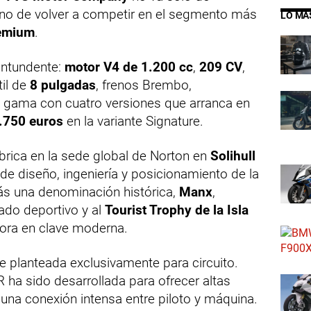
ino de volver a competir en el segmento más
LO MÁ
remium
.
ontundente:
motor V4 de 1.200 cc
,
209 CV
,
til de
8 pulgadas
, frenos Brembo,
 gama con cuatro versiones que arranca en
.750 euros
en la variante Signature.
brica en la sede global de Norton en
Solihull
 de diseño, ingeniería y posicionamiento de la
s una denominación histórica,
Manx
,
ado deportivo y al
Tourist Trophy de la Isla
ahora en clave moderna.
 planteada exclusivamente para circuito.
R ha sido desarrollada para ofrecer altas
 una conexión intensa entre piloto y máquina.