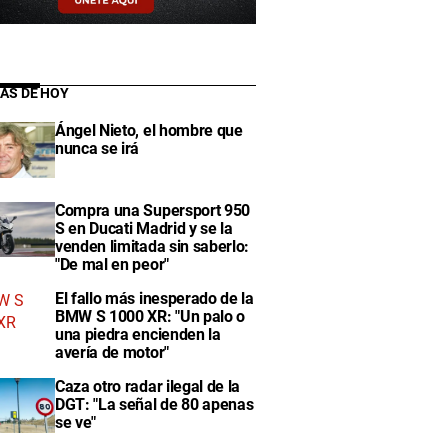
IAS DE HOY
Ángel Nieto, el hombre que
nunca se irá
Compra una Supersport 950
S en Ducati Madrid y se la
venden limitada sin saberlo:
"De mal en peor"
El fallo más inesperado de la
BMW S 1000 XR: "Un palo o
una piedra encienden la
avería de motor"
Caza otro radar ilegal de la
DGT: "La señal de 80 apenas
se ve"