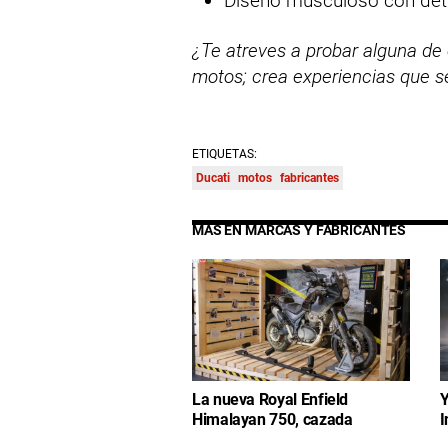
Diseño musculoso con deta
¿Te atreves a probar alguna de e
motos; crea experiencias que se
ETIQUETAS:
Ducati
motos
fabricantes
MÁS EN MARCAS Y FABRICANTES
La nueva Royal Enfield
Y
Himalayan 750, cazada
I